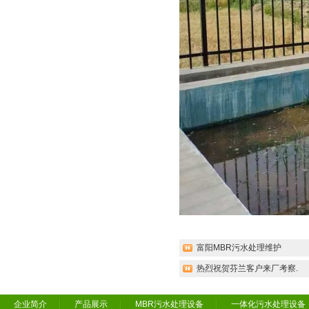
富阳MBR污水处理维护
热烈祝贺芬兰客户来厂考察.
企业简介
产品展示
MBR污水处理设备
一体化污水处理设备