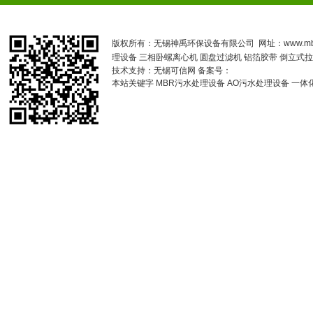
一体化净水设备
专业知识
荣誉资质
联系我们
应用领
版权所有：
无锡神禹环保设备有限公司
网址：
www.mb
理设备
三相卧螺离心机
圆盘过滤机
铝箔胶带
倒立式拉
技术支持：
无锡可信网
备案号：
本站关键字
MBR污水处理设备
AO污水处理设备
一体